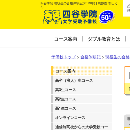
四谷学院 現役生の合格体験記(2019年) | 農獣医 籾山く
ん
コース案内
ダブル教育とは
予備校トップ
>
合格体験記
>
現役生の合格
コース案内
高卒（浪人）生コース
高3生コース
高2生コース
高1生コース
オンラインコース
通信制高校からの大学受験コー