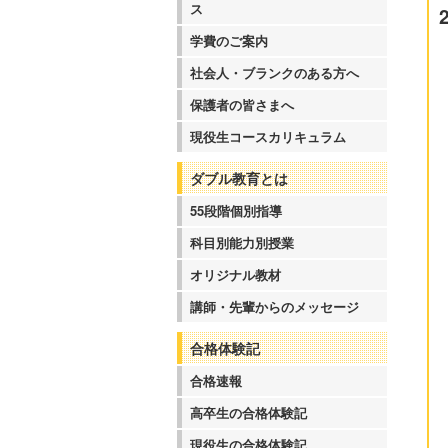
ス
学費のご案内
社会人・ブランクのある方へ
保護者の皆さまへ
現役生コースカリキュラム
ダブル教育とは
55段階個別指導
科目別能力別授業
オリジナル教材
講師・先輩からのメッセージ
合格体験記
合格速報
高卒生の合格体験記
現役生の合格体験記