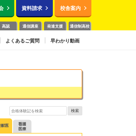
会
資料請求
校舎案内
高認
通信講座
発達支援
通信制高校
よくあるご質問
早わかり動画