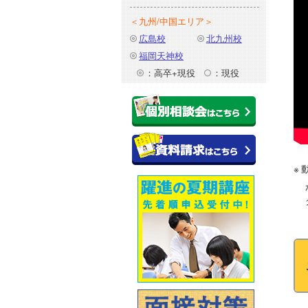
＜九州/中国エリア＞
広島校
北九州校
福岡天神校
：高卒+現役
：現役