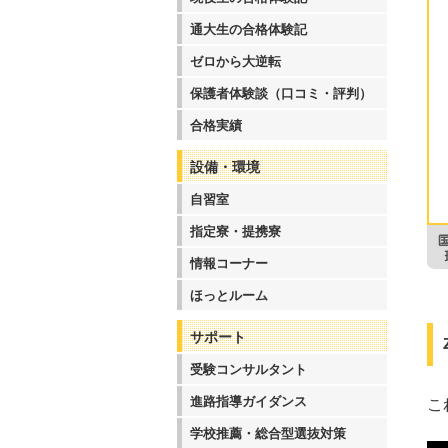
通大生の合格体験記
ゼロから大逆転
保護者体験談（口コミ・評判）
合格実績
設備・環境
自習室
指定寮・提携寮
情報コーナー
ほっとルーム
サポート
受験コンサルタント
進路指導ガイダンス
こ
学校推薦・総合型選抜対策