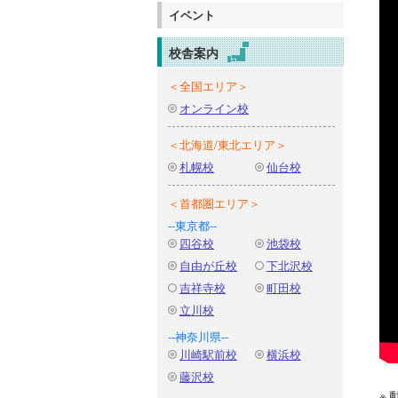
イベント
校舎案内
＜全国エリア＞
オンライン校
＜北海道/東北エリア＞
札幌校
仙台校
＜首都圏エリア＞
--東京都--
四谷校
池袋校
自由が丘校
下北沢校
吉祥寺校
町田校
立川校
--神奈川県--
川崎駅前校
横浜校
藤沢校