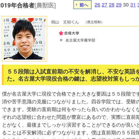
2019年合格者
[農獣医]
26
27
28
29
30
31
前へ
（県立明和）
名古屋大学農学部
５５段階は入試直前期の不安を解消し、不安な英語
た。名古屋大学現役合格の鍵は、志望校対策もしっ
僕が名古屋大学に現役で合格できた大きな要因は５５段階で
消や苦手意識の克服につながりました。四谷学院では、受験
できます。受験の直前期は何をやったら良いのかわからなく
ぞれの志望校に合わせた問題が豊富にあるので、実際に直前
とがなく、最後までしっかり演習することができるのが良い
ることは不安解消に必ずつながります。僕は直前期の５５段