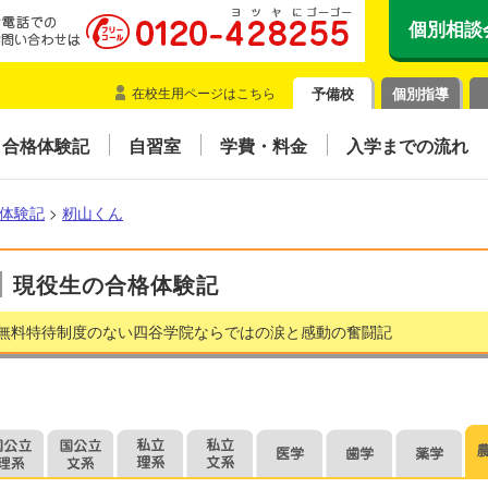
個別相談
在校生用ページはこちら
予備校
個別指導
合格体験記
自習室
学費・料金
入学までの流れ
体験記
>
籾山くん
現役生の合格体験記
無料特待制度のない四谷学院ならではの涙と感動の奮闘記