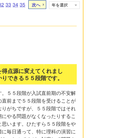
32
33
34
35
次へ
を得点源に変えてくれまし
かりできる５５段階です。
す。５５段階が入試直前期の不安解
の直前まで５５段階を受けることが
なりがちですが、５５段階ではそれ
期にやる問題がなくなったりするこ
と思います。ひたすら５５段階をや
階に毎日通って、特に理科の演習に