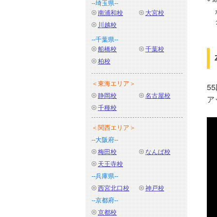
--埼玉県--
南浦和校
大宮校
川越校
--千葉県--
船橋校
千葉校
柏校
＜東海エリア＞
5
静岡校
名古屋校
ア
千種校
＜関西エリア＞
--大阪府--
梅田校
なんば校
天王寺校
--兵庫県--
西宮北口校
神戸校
--京都府--
京都校