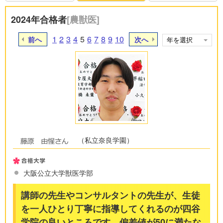
2024年合格者
[農獣医]
1
2
3
4
5
6
7
8
9
10
前へ
次へ
（私立奈良学園）
大阪公立大学獣医学部
講師の先生やコンサルタントの先生が、生徒
を一人ひとり丁寧に指導してくれるのが四谷
学院の良いところです。偏差値が50に満たな