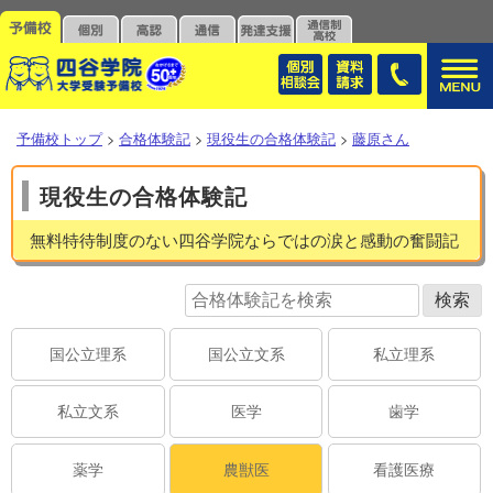
予備校トップ
>
合格体験記
>
現役生の合格体験記
>
藤原さん
現役生の合格体験記
無料特待制度のない四谷学院ならではの涙と感動の奮闘記
国公立理系
国公立文系
私立理系
私立文系
医学
歯学
薬学
農獣医
看護医療