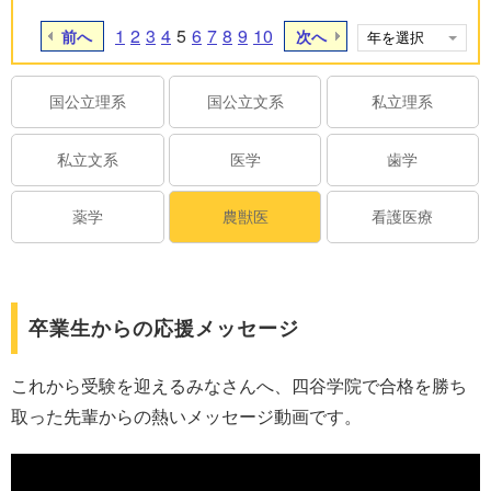
1
2
3
4
5
6
7
8
9
10
前へ
次へ
国公立理系
国公立文系
私立理系
私立文系
医学
歯学
薬学
農獣医
看護医療
卒業生からの応援メッセージ
これから受験を迎えるみなさんへ、四谷学院で合格を勝ち
取った先輩からの熱いメッセージ動画です。