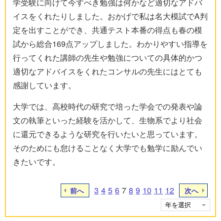
学受験に向けて今すべき勉強は何かなど適切なアドバ
イスをくれたりしました。おかげで私は名大模試でA判
定を出すことができ、共通テスト本番の得点も春の模
試から総合169点アップしました。わかりやすい指導を
行ってくれた講師の先生や勉強についての具体的かつ
適切なアドバイスをくれたコンサルの先生にはとても
感謝しています。
大学では、高校時代の研究で培った学会での発表や論
文の執筆といった経験を活かして、生物系でより社会
に還元できるような研究を行いたいと思っています。
そのためにも怠けることなく大学でも勉学に励んでい
きたいです。
3
4
5
6
7
8
9
10
11
12
前へ
次へ