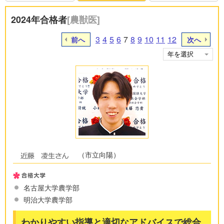
2024年合格者
[農獣医]
3
4
5
6
7
8
9
10
11
12
前へ
次へ
（市立向陽）
名古屋大学農学部
明治大学農学部
わかりやすい指導と適切なアドバイスで総合