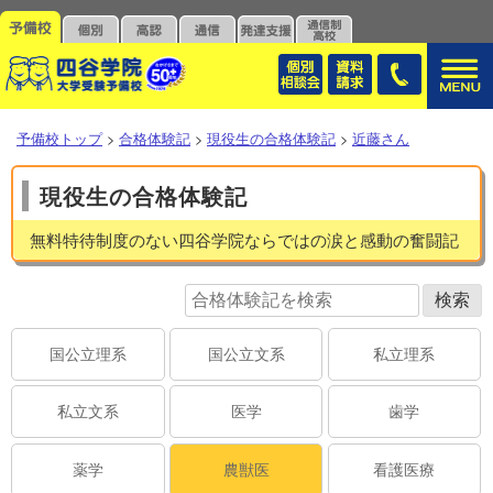
予備校トップ
>
合格体験記
>
現役生の合格体験記
>
近藤さん
現役生の合格体験記
無料特待制度のない四谷学院ならではの涙と感動の奮闘記
国公立理系
国公立文系
私立理系
私立文系
医学
歯学
薬学
農獣医
看護医療