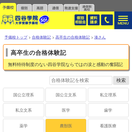
予備校トップ
>
合格体験記
>
高卒生の合格体験記
>
湊さん
高卒生の合格体験記
無料特待制度のない四谷学院ならではの涙と感動の奮闘記
国公立理系
国公立文系
私立理系
私立文系
医学
歯学
薬学
農獣医
看護医療