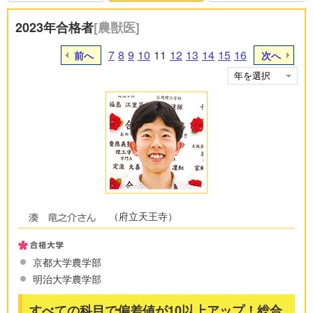
2023年合格者
[農獣医]
7
8
9
10
11
12
13
14
15
16
前へ
次へ
（府立天王寺）
京都大学農学部
明治大学農学部
すべての科目で偏差値が10以上アップ！総合