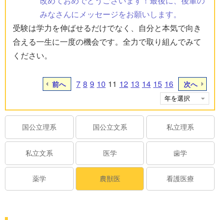
改めておめでとうございます！最後に、後輩の
みなさんにメッセージをお願いします。
受験は学力を伸ばせるだけでなく、自分と本気で向き
合える一生に一度の機会です。全力で取り組んでみて
ください。
7
8
9
10
11
12
13
14
15
16
前へ
次へ
国公立理系
国公立文系
私立理系
私立文系
医学
歯学
薬学
農獣医
看護医療