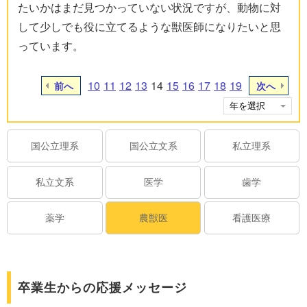
たいかはまだ見つかっていない状況ですが、動物に対
して少しでも役に立てるような獣医師になりたいと思
っています。
10
11
12
13
14
15
16
17
18
19
前へ
次へ
国公立理系
国公立文系
私立理系
私立文系
医学
歯学
薬学
農獣医
看護医療
卒業生からの応援メッセージ