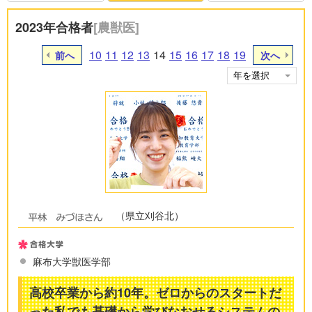
2023年合格者
[農獣医]
10
11
12
13
14
15
16
17
18
19
前へ
次へ
（県立刈谷北）
麻布大学獣医学部
高校卒業から約10年。ゼロからのスタートだ
った私でも基礎から学びなおせるシステムの