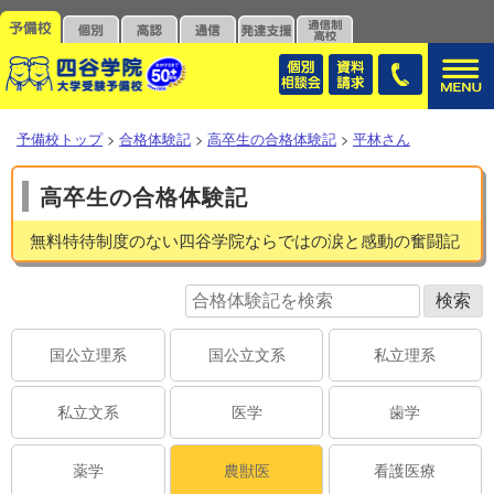
予備校トップ
>
合格体験記
>
高卒生の合格体験記
>
平林さん
高卒生の合格体験記
無料特待制度のない四谷学院ならではの涙と感動の奮闘記
国公立理系
国公立文系
私立理系
私立文系
医学
歯学
薬学
農獣医
看護医療