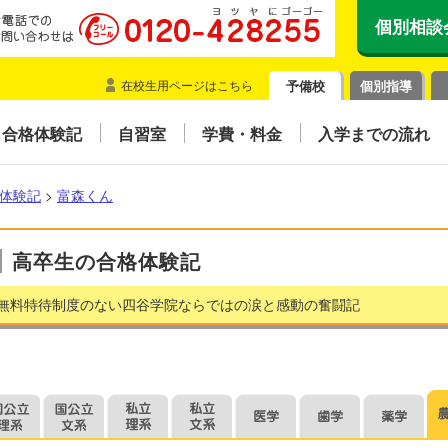
個別相談
在校生用ページはこちら
予備校
個別指導
合格体験記
自習室
学費・料金
入学までの流れ
体験記
>
富森くん
高卒生の合格体験記
無料特待制度のない四谷学院ならではの涙と感動の奮闘記