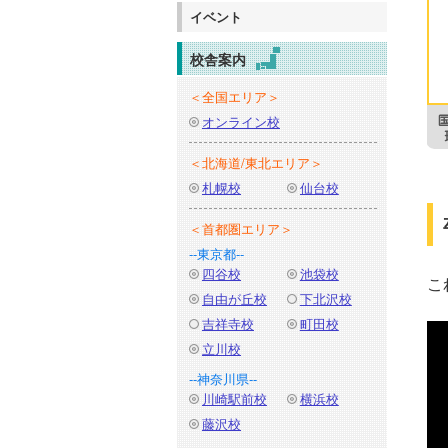
イベント
校舎案内
＜全国エリア＞
オンライン校
＜北海道/東北エリア＞
札幌校
仙台校
＜首都圏エリア＞
--東京都--
四谷校
池袋校
こ
自由が丘校
下北沢校
吉祥寺校
町田校
立川校
--神奈川県--
川崎駅前校
横浜校
藤沢校