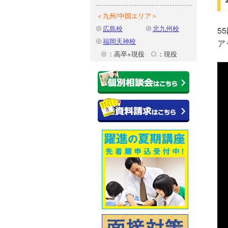
＜九州/中国エリア＞
広島校
北九州校
5
福岡天神校
ア
：高卒+現役
：現役