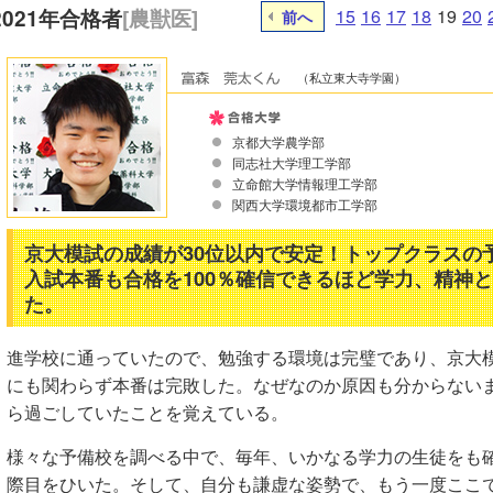
2021年合格者
[農獣医]
15
16
17
18
19
20
前へ
（私立東大寺学園）
京都大学農学部
同志社大学理工学部
立命館大学情報理工学部
関西大学環境都市工学部
京大模試の成績が30位以内で安定！トップクラスの
入試本番も合格を100％確信できるほど学力、精神
た。
進学校に通っていたので、勉強する環境は完璧であり、京大
にも関わらず本番は完敗した。なぜなのか原因も分からない
ら過ごしていたことを覚えている。
様々な予備校を調べる中で、毎年、いかなる学力の生徒をも
際目をひいた。そして、自分も謙虚な姿勢で、もう一度ここ