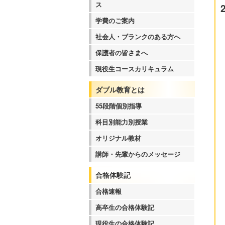
ス
学費のご案内
社会人・ブランクのある方へ
保護者の皆さまへ
現役生コースカリキュラム
ダブル教育とは
55段階個別指導
科目別能力別授業
オリジナル教材
講師・先輩からのメッセージ
合格体験記
合格速報
高卒生の合格体験記
現役生の合格体験記