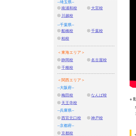
--埼玉県--
南浦和校
大宮校
川越校
--千葉県--
船橋校
千葉校
柏校
＜東海エリア＞
静岡校
名古屋校
千種校
＜関西エリア＞
--大阪府--
梅田校
なんば校
天王寺校
--兵庫県--
西宮北口校
神戸校
--京都府--
京都校