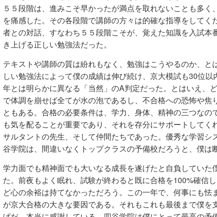
５５段階は、進みこそ早かったが満点を取れないことも多く
を痛感した。その各段階で講師の方々は的確な指導をしてく
者との対話、すなわち５５段階こそが、覚えた知識を入試本
き上げる正しい勉強法だった。
テキストや講師の質は紛れもなく、勉強はこうやるのか、と
しい勉強法によって僕の成績は伸び続け、京大模試も30位以
年とは明らかに異なる「当然」のA判定だった。とはいえ、
で体調を崩せば全てが水の泡であるし、不合格への恐怖や焦
ともある。合格の必要条件は、学力、身体、精神の三つなの
も気を配ることが重要であり、それを存分にサポートしてく
サルタントの先生、そして仲間たちであった。優秀な学習シ
谷学院は、間違いなくトップクラスの予備校だろうと、僕は
学力面でも精神面でも大いなる成長を遂げたと自負していた
た。前夜もよく眠れ、試験が終わると既に合格を100%確信
ど心の余裕は持てなかっただろう。この一年で、何事にも怯
が京大合格の大きな要因である。それもこれも最後まで僕を
げだ。本当に感謝している。四谷学院は僕にとって最高の予