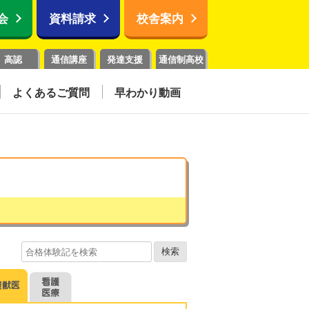
会
資料請求
校舎案内
高認
通信講座
発達支援
通信制高校
よくあるご質問
早わかり動画