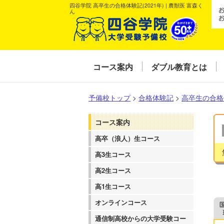
四谷学院 高卒生の合格体験記(2021年) | 農獣医 富森く
ん
コース案内
ダブル教育とは
予備校トップ
>
合格体験記
>
高卒生の合格
コース案内
高卒（浪人）生コース
高3生コース
高2生コース
高1生コース
オンラインコース
通信制高校からの大学受験コー