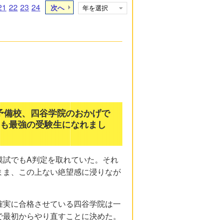
21
22
23
24
次へ
予備校、四谷学院のおかげで
とも最強の受験生になれまし
模試でもA判定を取れていた。それ
まま、この上ない絶望感に浸りなが
確実に合格させている四谷学院は一
で最初からやり直すことに決めた。