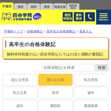
予備校トップ
>
合格体験記
>
高卒生の合格体験記
>
喜多さん
高卒生の合格体験記
無料特待制度のない四谷学院ならではの涙と感動の奮闘記
国公立理系
国公立文系
私立理系
私立文系
医学
歯学
薬学
農獣医
看護医療