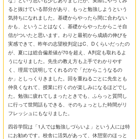
な」という思いも少しありましたが、実際にやってみ
ると抜けている部分があり、もっと勉強しようという
気持ちになれました。基礎からやったら間に合わない
かも、ということはなく、基礎からやったからこそ自
信がついたと思います。わりと最初から成績の伸びを
実感できて、昨年の志望校判定はC、Dくらいだったの
が、夏には総合偏差値が70を超え、A判定も取れるよ
うになりました。先生の教え方も上手でわかりやす
く、理屈で説明してくれるので「だからこうなるの
か」としっくりきました。回を重ねるごとに先生とも
仲良くなれて、授業に行くのが楽しみになるほどでし
た。勉強に疲れてしまったときでも、ふらっと質問し
に行って世間話もできる、そのちょっとした時間がリ
フレッシュにもなりました。
四谷学院は「1人では勉強しづらいよ」という人には特
にお勧めです。校舎に活気があって、休憩室のほっと