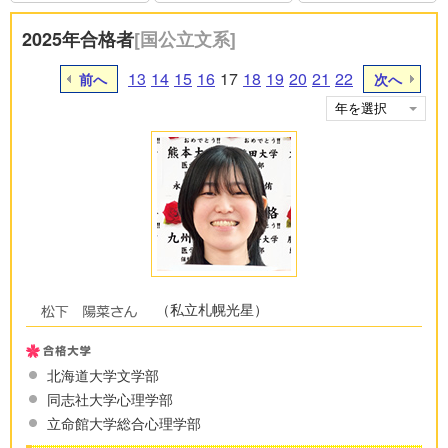
2025年合格者
[国公立文系]
13
14
15
16
17
18
19
20
21
22
前へ
次へ
（私立札幌光星）
北海道大学文学部
同志社大学心理学部
立命館大学総合心理学部