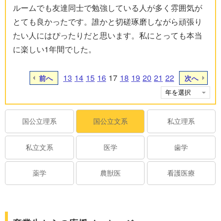
ルームでも友達同士で勉強している人が多く雰囲気が
とても良かったです。誰かと切磋琢磨しながら頑張り
たい人にはぴったりだと思います。私にとっても本当
に楽しい1年間でした。
13
14
15
16
17
18
19
20
21
22
前へ
次へ
国公立理系
国公立文系
私立理系
私立文系
医学
歯学
薬学
農獣医
看護医療