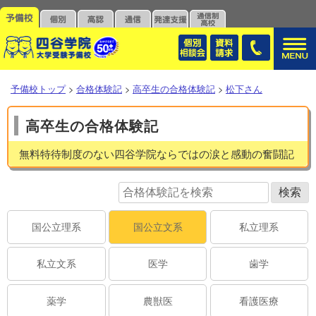
予備校トップ
>
合格体験記
>
高卒生の合格体験記
>
松下さん
高卒生の合格体験記
無料特待制度のない四谷学院ならではの涙と感動の奮闘記
国公立理系
国公立文系
私立理系
私立文系
医学
歯学
薬学
農獣医
看護医療