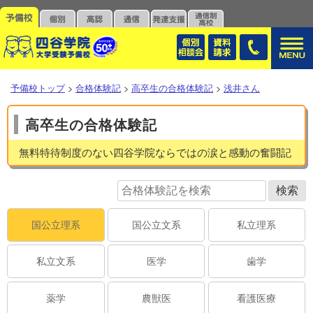
予備校トップ
>
合格体験記
>
高卒生の合格体験記
>
浅井さん
高卒生の合格体験記
無料特待制度のない四谷学院ならではの涙と感動の奮闘記
国公立理系
国公立文系
私立理系
私立文系
医学
歯学
薬学
農獣医
看護医療