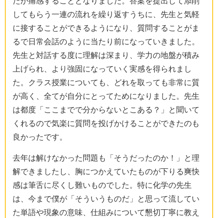
たか痛感することとなりました。答案を提出して添削
してもらう一連の流れを繰り返すうちに、先生と気軽
に接することができるようになり、質問することがま
るで日常会話のように当たり前になっていきました。
先生と対話する度に理解は深まり、学力の地盤が積み
上げられ、より強固になっていく実感を得られまし
た。クラス授業についても、どれを取っても非常に質
が高く、全てが自分にとってためになりました。先生
は都度「ここまでで分からないとこある？」と聞いて
くれるので気楽に質問を投げかけることができたのも
良かったです。
去年は解けなかった問題も「そうだったのか！」と理
解できましたし、胸につかえていたものが下りる爽快
感は筆舌に尽くし難いものでした。特に化学の先生
は、今まで僕が「そういうものだ」と思って流してい
た単語や現象の意味、仕組みについて懇切丁寧に教え