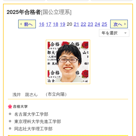
2025年合格者
[国公立理系]
16
17
18
19
20
21
22
23
24
25
前へ
次へ
（市立向陽）
名古屋大学工学部
東京理科大学先進工学部
同志社大学理工学部