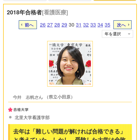
2018年合格者
[看護医療]
26
27
28
29
30
31
32
33
34
35
前へ
次へ
（県立小田原）
北里大学看護学部
去年は「難しい問題が解ければ合格できる」
と考えていた。しかし、受験した大学は全敗