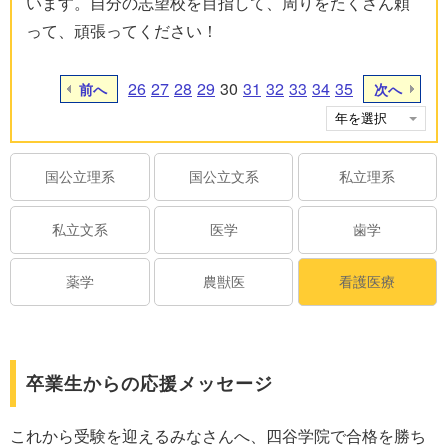
います。自分の志望校を目指して、周りをたくさん頼
って、頑張ってください！
26
27
28
29
30
31
32
33
34
35
前へ
次へ
国公立理系
国公立文系
私立理系
私立文系
医学
歯学
薬学
農獣医
看護医療
卒業生からの応援メッセージ
これから受験を迎えるみなさんへ、四谷学院で合格を勝ち