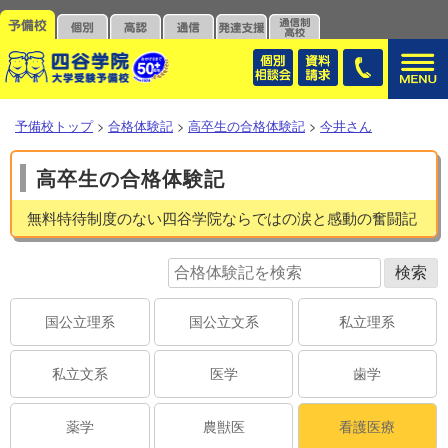
予備校トップ
>
合格体験記
>
高卒生の合格体験記
>
今井さん
高卒生の合格体験記
無料特待制度のない四谷学院ならではの涙と感動の奮闘記
国公立理系
国公立文系
私立理系
私立文系
医学
歯学
薬学
農獣医
看護医療