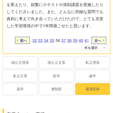
を変えたり、頻繁に小テストや添削課題を実施したり
してくださいました。また、どんなに些細な質問でも
真剣に考えて向き合っていただけたので、とても充実
した学習環境の中で1年間過ごせたと思います。
32
33
34
35
36
37
38
39
40
41
前へ
次へ
国公立理系
国公立文系
私立理系
私立文系
医学
歯学
薬学
農獣医
看護医療