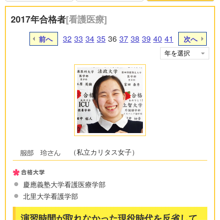
2017年合格者
[看護医療]
32
33
34
35
36
37
38
39
40
41
前へ
次へ
（私立カリタス女子）
慶應義塾大学看護医療学部
北里大学看護学部
演習時間が取れなかった現役時代を反省して