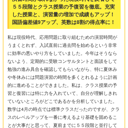
５５段階とクラス授業の予復習を徹底。充実
した授業と、演習量の増加で成績もアップ！
国語偏差値9アップ、英数は8割の得点率に！
私は現役時代、応用問題に取り組むための演習時間が
うまくとれず、入試直前に過去問を始めるという非常
に効率の悪いやり方をしていました。今年はそうなら
ないよう、定期的に受験コンサルタントと面談をして
勉強の進み具合を確認してもらいながら、特に夏休み
や冬休みには問題演習の時間を多くとれるように計画
的に進めることができました。私は、クラス授業の予
習と復習には特に力を入れていて、自分が理解しきれ
ていないところがどこであるかを分析していました。
数学は4月の時点では標準クラスだったのですが、クラ
スのレベルアップを一番に考えるより基礎を固めるこ
とが大事だと思って、夏前までに５５段階と並行して