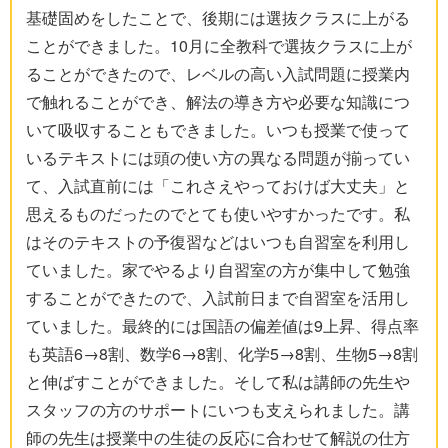
基礎固めをしたことで、後期には選抜クラスに上がる
ことができました。10月に全教科で選抜クラスに上が
ることができたので、レベルの高い入試問題に授業内
で触れることができ、解法の導き方や必要な知識につ
いて吸収することもできました。いつも授業で使って
いるテキストには頭の使い方の異なる問題が揃ってい
て、入試直前には「これさえやっておけば大丈夫」と
思えるものだったのでとても使いやすかったです。私
はそのテキストの予復習などはいつも自習室を利用し
ていました。家でやるより自習室の方が集中して勉強
することができたので、入試前日まで自習室を活用し
ていました。最終的には国語の偏差値は9上昇、得点率
も英語6→8割、数学6→8割、化学5→8割、生物5→8割
と伸ばすことができました。そして私は講師の先生や
スタッフの方のサポートにいつも支えられました。講
師の先生は授業中の生徒の反応に合わせて解説の仕方