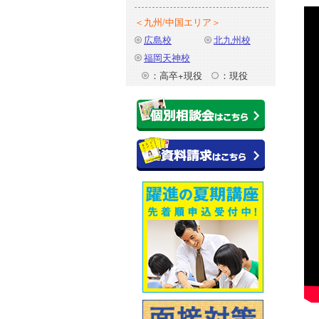
＜九州/中国エリア＞
広島校
北九州校
福岡天神校
：高卒+現役
：現役