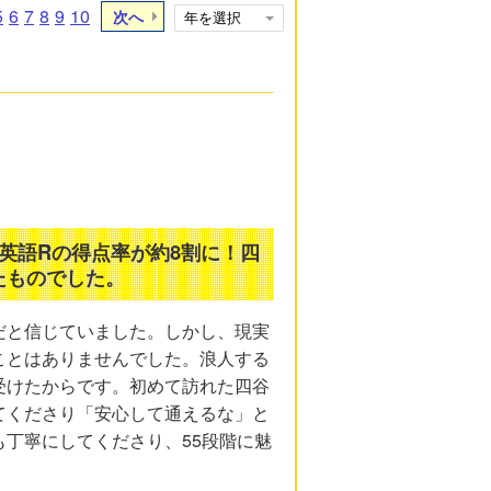
5
6
7
8
9
10
次へ
英語Rの得点率が約8割に！四
たものでした。
だと信じていました。しかし、現実
ことはありませんでした。浪人する
受けたからです。初めて訪れた四谷
てくださり「安心して通えるな」と
丁寧にしてくださり、55段階に魅