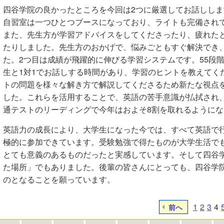
四谷学院の良かったところを今回は2つに厳選してお話ししま
自習室は一つひとつブースになっており、ライトも完備され
また、先生方が学習アドバイスをしてくださったり、疲れた
たりしました。先生方のおかげで、悩みごともすぐ解決でき
た。2つ目は成績が飛躍的に伸びる学習システムです。55段
生と1対1でお話しする時間があり、学習のヒントを教えてく
トの問題を様々な解き方で解説してくださるため新たな視点
した。これらを活用することで、英語の苦手意識が払拭され
通テストのリーディングで今年はおよそ8割を取れるように
英語力の成長により、大学生になった今では、すべて英語で
極的に参加できています。受験勉強で得たものが大学生活で
とても意義のあるものだったと実感しています。そして四谷
た場所」でもありました。後輩の皆さんにとっても、四谷学
のとなることを願っています。
1
2
3
4
前へ