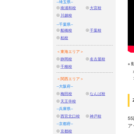
--埼玉県--
南浦和校
大宮校
川越校
--千葉県--
船橋校
千葉校
柏校
＜東海エリア＞
静岡校
名古屋校
千種校
＜関西エリア＞
--大阪府--
梅田校
なんば校
天王寺校
--兵庫県--
西宮北口校
神戸校
5
--京都府--
ア
京都校