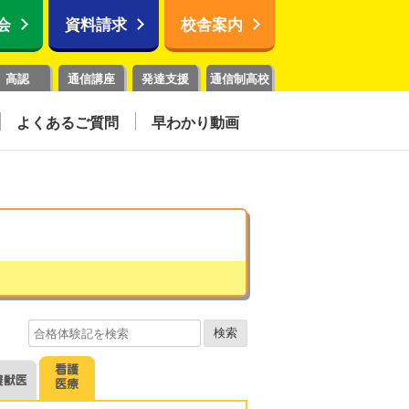
会
資料請求
校舎案内
高認
通信講座
発達支援
通信制高校
よくあるご質問
早わかり動画