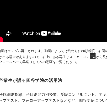
動画はランダム再生されます。動画によっては終わりに20秒程度、右図
が出る場合がありますので、右上にある再生リストアイコン
から見
クロールバーで早送りして次の動画をご覧ください。
卒業生が語る四谷学院の活用法
5段階個別指導、科目別能力別授業、受験コンサルタント、テ
ップテスト、フォローアップテストなどなど、四谷学院につい