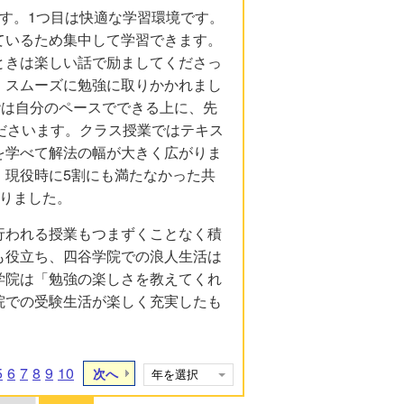
す。1つ目は快適な学習環境です。
ているため集中して学習できます。
ときは楽しい話で励ましてくださっ
、スムーズに勉強に取りかかれまし
階は自分のペースでできる上に、先
ださいます。クラス授業ではテキス
を学べて解法の幅が大きく広がりま
、現役時に5割にも満たなかった共
なりました。
行われる授業もつまずくことなく積
も役立ち、四谷学院での浪人生活は
学院は「勉強の楽しさを教えてくれ
院での受験生活が楽しく充実したも
5
6
7
8
9
10
次へ