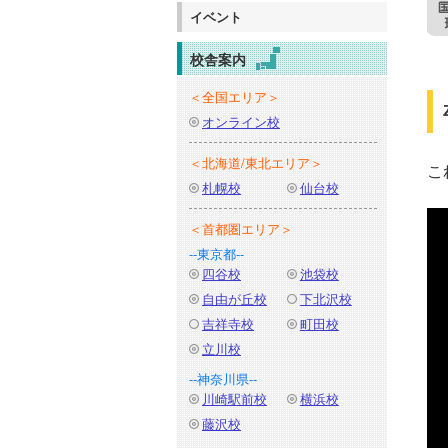
イベント
校舎案内
＜全国エリア＞
オンライン校
＜北海道/東北エリア＞
こ
札幌校
仙台校
＜首都圏エリア＞
--東京都--
四谷校
池袋校
自由が丘校
下北沢校
吉祥寺校
町田校
立川校
--神奈川県--
川崎駅前校
横浜校
藤沢校