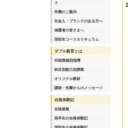
ス
学費のご案内
社会人・ブランクのある方へ
保護者の皆さまへ
現役生コースカリキュラム
ダブル教育とは
55段階個別指導
科目別能力別授業
オリジナル教材
講師・先輩からのメッセージ
合格体験記
合格速報
高卒生の合格体験記
現役生の合格体験記