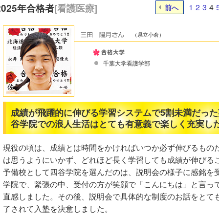
2025年合格者
[看護医療]
1
2
3
4
前へ
（県立小倉）
千葉大学看護学部
成績が飛躍的に伸びる学習システムで5割未満だった
谷学院での浪人生活はとても有意義で楽しく充実し
現役の頃は、成績とは時間をかければいつか必ず伸びるもの
は思うようにいかず、どれほど長く学習しても成績が伸びる
予備校として四谷学院を選んだのは、説明会の様子に感銘を
学院で、緊張の中、受付の方が笑顔で「こんにちは」と言っ
直感しました。その後、説明会で具体的な制度のお話をとても
了されて入塾を決意しました。