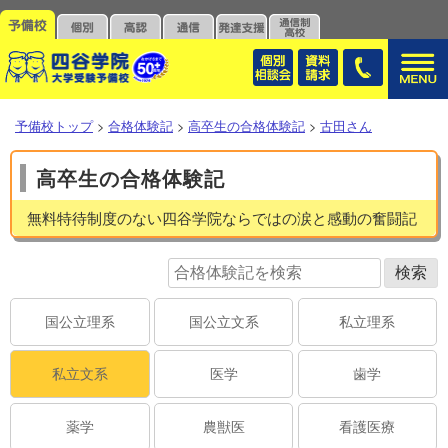
予備校トップ
>
合格体験記
>
高卒生の合格体験記
>
古田さん
高卒生の合格体験記
無料特待制度のない四谷学院ならではの涙と感動の奮闘記
国公立理系
国公立文系
私立理系
私立文系
医学
歯学
薬学
農獣医
看護医療