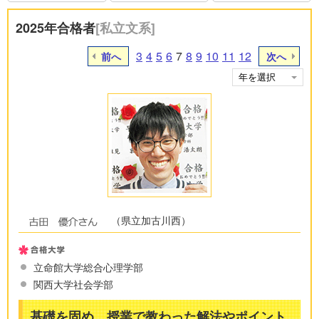
2025年合格者
[私立文系]
3
4
5
6
7
8
9
10
11
12
前へ
次へ
（県立加古川西）
立命館大学総合心理学部
関西大学社会学部
基礎を固め、授業で教わった解法やポイント