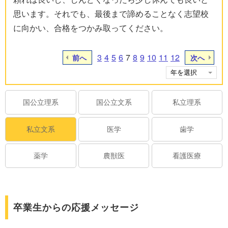
思います。それでも、最後まで諦めることなく志望校
に向かい、合格をつかみ取ってください。
3
4
5
6
7
8
9
10
11
12
前へ
次へ
国公立理系
国公立文系
私立理系
私立文系
医学
歯学
薬学
農獣医
看護医療
卒業生からの応援メッセージ