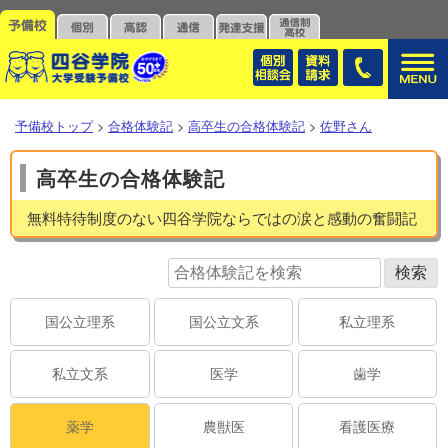
予備校トップ
>
合格体験記
>
高卒生の合格体験記
>
佐野さん
高卒生の合格体験記
無料特待制度のない四谷学院ならではの涙と感動の奮闘記
国公立理系
国公立文系
私立理系
私立文系
医学
歯学
薬学
農獣医
看護医療