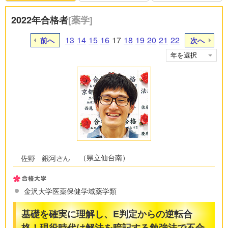
2022年合格者
[薬学]
13
14
15
16
17
18
19
20
21
22
前へ
次へ
（県立仙台南）
金沢大学医薬保健学域薬学類
基礎を確実に理解し、E判定からの逆転合
格！現役時代は解法を暗記する勉強法で不合