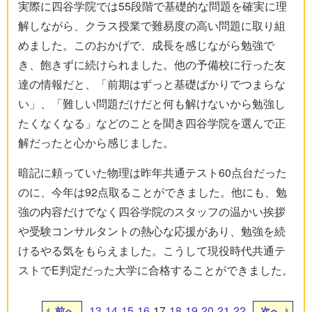
実際に四谷学院では55段階で基礎的な問題を確実に理
解しながら、クラス授業で難易度の高い問題に取り組
めました。このおかげで、成長を感じながら勉強で
き、飽きずに続けられました。他の予備校に行った友
達の情報だと、「前期はずっと基礎ばかりでつまらな
い」、「難しい問題だけだと何も解けないから勉強し
たくなくなる」などのことを聞き四谷学院を選んで正
解だったと心から感じました。
暗記に頼っていた物理は昨年共通テスト60点台だった
のに、今年は92点取ることができました。他にも、勉
強の内容だけでなく四谷学院のスタッフの温かい挨拶
や受験コンサルタントの熱心な応援があり、勉強を続
けるやる気をもらえました。こうして現役時代共通テ
ストでE判定だった大学に合格することができました。
13
14
15
16
17
18
19
20
21
22
前へ
次へ