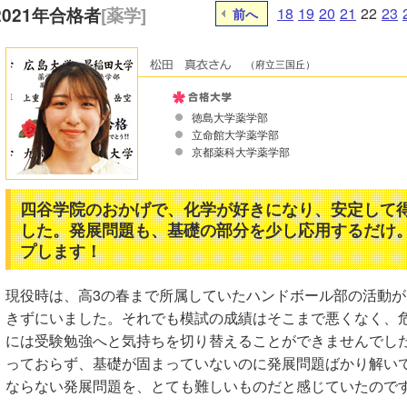
2021年合格者
[薬学]
18
19
20
21
22
23
前へ
（府立三国丘）
徳島大学薬学部
立命館大学薬学部
京都薬科大学薬学部
四谷学院のおかげで、化学が好きになり、安定して
した。発展問題も、基礎の部分を少し応用するだけ
プします！
現役時は、高3の春まで所属していたハンドボール部の活動
きずにいました。それでも模試の成績はそこまで悪くなく、
には受験勉強へと気持ちを切り替えることができませんでし
っておらず、基礎が固まっていないのに発展問題ばかり解い
ならない発展問題を、とても難しいものだと感じていたので