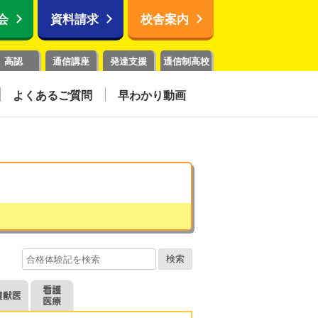
会
資料請求
校舎案内
高認
通信講座
発達支援
通信制高校
よくあるご質問
早わかり動画