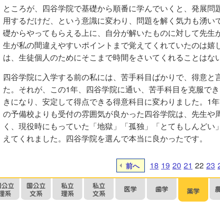
ところが、四谷学院で基礎から順番に学んでいくと、発展問
用するだけだ、という意識に変わり、問題を解く気力も湧い
礎からやってもらえる上に、自分が解いたものに対して先生が
生が私の間違えやすいポイントまで覚えてくれていたのは嬉
は、生徒個人のためにそこまで時間をさいてくれることはな
四谷学院に入学する前の私には、苦手科目ばかりで、得意と
た。それが、この1年、四谷学院に通い、苦手科目を克服で
きになり、安定して得点できる得意科目に変わりました。1
の予備校よりも受付の雰囲気が良かった四谷学院は、先生や
く、現役時にもっていた「地獄」「孤独」「とてもしんどい
えてくれました。四谷学院を選んで本当に良かったです。
18
19
20
21
22
23
前へ