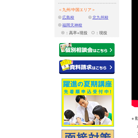
＜九州/中国エリア＞
広島校
北九州校
福岡天神校
：高卒+現役
：現役