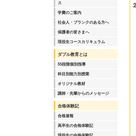
ス
学費のご案内
社会人・ブランクのある方へ
保護者の皆さまへ
現役生コースカリキュラム
ダブル教育とは
55段階個別指導
科目別能力別授業
オリジナル教材
講師・先輩からのメッセージ
合格体験記
合格速報
高卒生の合格体験記
現役生の合格体験記