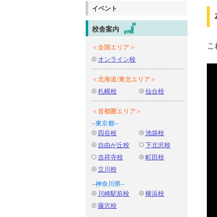
イベント
校舎案内
こ
＜全国エリア＞
オンライン校
＜北海道/東北エリア＞
札幌校
仙台校
＜首都圏エリア＞
--東京都--
四谷校
池袋校
自由が丘校
下北沢校
吉祥寺校
町田校
立川校
--神奈川県--
川崎駅前校
横浜校
藤沢校