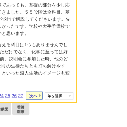
題であっても、基礎の部分を少し応
てきました。５５段階は全科目、基
1対1で解説してくださいます。先
しかったです。学校や大手予備校で
いと思います。
言える科目は1つもありませんでし
きただけでなく、化学に至っては好
年前、説明会に参加した時、他のど
周りの生徒たちとも打ち解けやす
」といった浪人生活のイメージも変
24
25
26
27
次へ