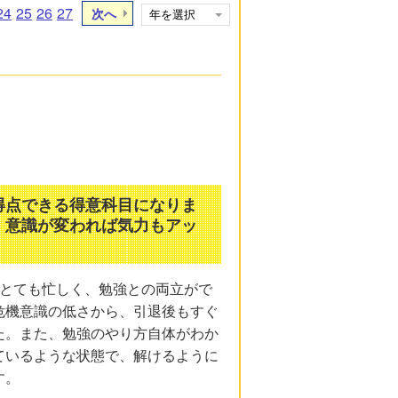
24
25
26
27
次へ
得点できる得意科目になりま
。意識が変われば気力もアッ
がとても忙しく、勉強との両立がで
危機意識の低さから、引退後もすぐ
た。また、勉強のやり方自体がわか
ているような状態で、解けるように
す。