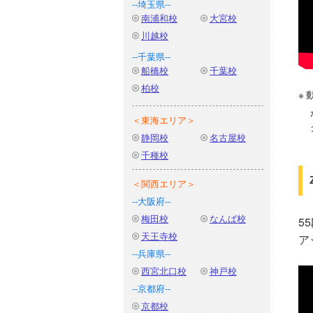
--埼玉県--
南浦和校
大宮校
川越校
--千葉県--
船橋校
千葉校
柏校
＜東海エリア＞
静岡校
名古屋校
千種校
＜関西エリア＞
--大阪府--
梅田校
なんば校
5
天王寺校
ア
--兵庫県--
西宮北口校
神戸校
--京都府--
京都校