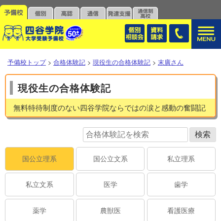
予備校トップ
>
合格体験記
>
現役生の合格体験記
>
末廣さん
現役生の合格体験記
無料特待制度のない四谷学院ならではの涙と感動の奮闘記
国公立理系
国公立文系
私立理系
私立文系
医学
歯学
薬学
農獣医
看護医療