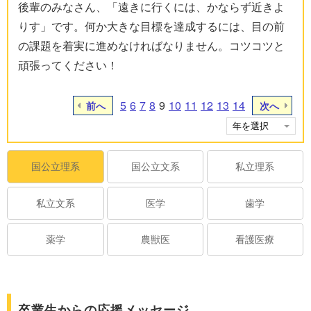
後輩のみなさん、「遠きに行くには、かならず近きよ
りす」です。何か大きな目標を達成するには、目の前
の課題を着実に進めなければなりません。コツコツと
頑張ってください！
5
6
7
8
9
10
11
12
13
14
前へ
次へ
国公立理系
国公立文系
私立理系
私立文系
医学
歯学
薬学
農獣医
看護医療
卒業生からの応援メッセージ