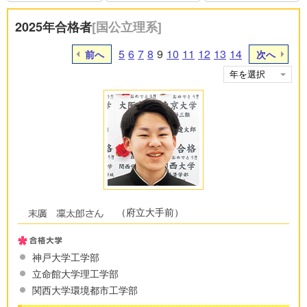
2025年合格者
[国公立理系]
5
6
7
8
9
10
11
12
13
14
前へ
次へ
（府立大手前）
神戸大学工学部
立命館大学理工学部
関西大学環境都市工学部