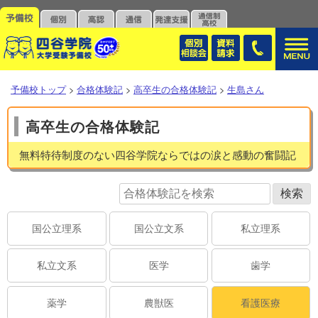
予備校トップ
>
合格体験記
>
高卒生の合格体験記
>
生島さん
高卒生の合格体験記
無料特待制度のない四谷学院ならではの涙と感動の奮闘記
国公立理系
国公立文系
私立理系
私立文系
医学
歯学
薬学
農獣医
看護医療