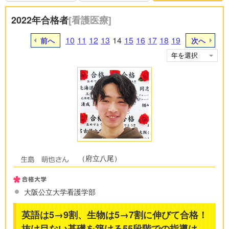
2022年合格者
[看護医療]
10
11
12
13
14
15
16
17
18
19
前へ
次へ
（府立八尾）
大阪公立大学看護学部
英語は5→9割、生物は5→7割に伸びて合格！
抜け目ない基礎を築ける55段階での指導は、